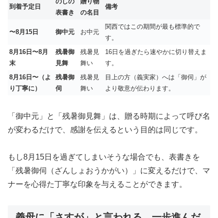
のしの
贈り物
到着予定日
備考
表書き
の名目
関西ではこの期間が最も標準的で
〜8月15日
御中元
お中元
す。
8月16日〜8月
残暑御
残暑見
16日を過ぎたら速やかに切り替えま
末
見舞
舞い
す。
8月16日〜（よ
残暑御
残暑見
目上の方（義実家）へは「御伺」が
り丁寧に）
伺
舞い
より敬意が伝わります。
「御中元」と「残暑御見舞」は、贈る時期によって呼び名
が変わるだけで、感謝を伝えるという目的は同じです。
もし8月15日を過ぎてしまいそうな場合でも、表書きを
「残暑御伺（ざんしょおうかがい）」に変えるだけで、マ
ナーを心得た丁寧な印象を与えることができます。
義母に「さすが」と言われる、一歩進んだ