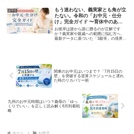
プレートなど、喜ばれる贈り方の正解が
分かります。相手の生活を尊重し、あな
もう迷わない、義実家とも角が立
お中元
たの優しさを100％届けるためのスマート
たない。令和の「お中元・仕分
なギフトガイドです。
け」完全ガイド 〜育休中のあな
たができる、賢い線引きとマナー
お彼岸は誰から誰に贈るのが正解です
の正解〜
か？義実家や親戚への範囲に悩む方へ、
最新データに基づいた「3親等」の境界線
を専門家が伝授。
関東のお中元はいつまで？「7月15日の
壁」を突破する逆算スケジュールと遅れ
た時のリカバリー術
九州のお中元時期はいつ？義母の「ゆっ
くりでいい」を正しく読み解く8月到着戦
略
ホーム
お中元