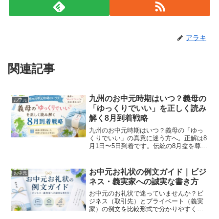
アラキ
関連記事
九州のお中元時期はいつ？義母の
お中元
「ゆっくりでいい」を正しく読み
解く8月到着戦略
九州のお中元時期はいつ？義母の「ゆっ
くりでいい」の真意に迷う方へ。正解は8
月1日〜5日到着です。伝統の8月盆を尊重
しつつ、東京の嫁としてスマートに手配
する「指定発送術」を専門家が伝授。遅
れた時のリカバリー法も網羅した、失敗
お中元お礼状の例文ガイド｜ビジ
お中元
したくない方のための決定版です。
ネス・義実家への誠実な書き方
お中元のお礼状で迷っていませんか？ビ
ジネス（取引先）とプライベート（義実
家）の例文を比較形式で分かりやすく解
説。マナーのプロが教える「5つの型」と