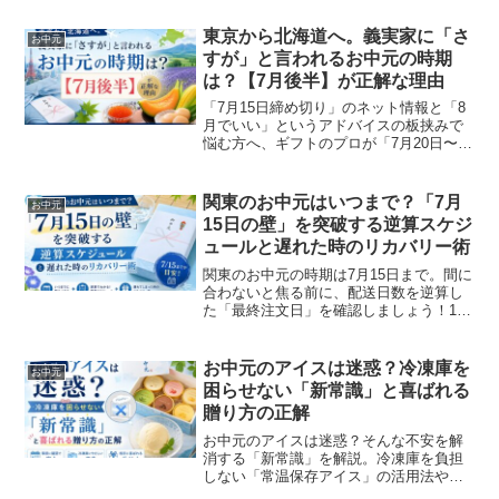
「一言添え文」を使えば、失礼のない誠
実な文章が最短30分で完成します。スピ
東京から北海道へ。義実家に「さ
お中元
ード投函で、仕事も家庭も信頼を勝ち取
すが」と言われるお中元の時期
りましょう。
は？【7月後半】が正解な理由
「7月15日締め切り」のネット情報と「8
月でいい」というアドバイスの板挟みで
悩む方へ、ギフトのプロが「7月20日〜30
日到着」が最適解である理由を解説。 義
実家にマナー美人と思われる、東京から
北海道への正しい贈り方をお届けしま
関東のお中元はいつまで？「7月
お中元
す。
15日の壁」を突破する逆算スケジ
ュールと遅れた時のリカバリー術
関東のお中元の時期は7月15日まで。間に
合わないと焦る前に、配送日数を逆算し
た「最終注文日」を確認しましょう！15
日を過ぎた場合の「暑中見舞い」への切
り替えマナーや、義実家へ贈る際のポイ
ントをギフトのプロが分かりやすく解説
お中元のアイスは迷惑？冷凍庫を
お中元
します。
困らせない「新常識」と喜ばれる
贈り方の正解
お中元のアイスは迷惑？そんな不安を解
消する「新常識」を解説。冷凍庫を負担
しない「常温保存アイス」の活用法や、
相手の負担をゼロにする事前連絡のテン