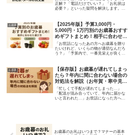
正解？「電話だけでいい？」「お礼状は
必要？」といった疑問を解決します。ビ
ジネス、親戚、友人など相手別のそのま
ま使えるお礼状・メールの例文も掲載。
お返し（返礼品）の必要性などのマナー
【2025年版】予算3,000円・
お歳暮
も解説します。
5,000円・1万円別のお歳暮おすす
めギフトまとめ！相手に合わせた
選び方
「お世話になったあの方へお歳暮を贈り
たいけれど、いくらの物が適切なんだろ
う？」「予算内で、一番見栄えが良くて
喜ばれるものを探したい！」お歳暮選び
で最初に決めるべきは「予算」です。相
手との関係性によって相場は決まってお
【保存版】お歳暮が遅れてしまっ
お歳暮
り、それを大きく外すとマ...
たら？年内に間に合わない場合の
対処法を解説（お年賀・寒中見舞
い）
「忙しくて手配が遅れてしまった…」
「配送が混み合っていて、年内に届かな
いと言われた…」お世話になった方へ感
謝を伝える「お歳暮」。12月も中旬を過
ぎると、年内に届けるのが難しくなり、
焦ってしまうことがありますよね。で
も、安心してください。お歳...
お歳暮のお礼はいつまで？マナーの基本