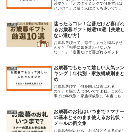
必要？」「どのタイミングで何をすれば
いいの？」と迷う人はとても多いです。
結論からいうと、お歳暮に基本的に“お返
し（同額のギフト）”は不要。ただし、お
礼状や一言の挨拶は必須です。この記事
迷ったらコレ！定番だけど喜ばれ
お歳暮
では、ビジネスマナー...
るお歳暮ギフト厳選10選【失敗し
ない選び方】
お歳暮選びって、毎年ちょっと悩みませ
んか？「相手に気を遣わせないか
な…？」「定番だけど喜ばれるギフトが
知りたい」そんな人に向けて、外さな
い“定番お歳暮ギフト”を10選にまとめまし
た。どれも幅広い年代・関係性で喜ばれ
お歳暮でもらって嬉しい人気ラン
お歳暮
るものばかりなので、迷った...
キング｜年代別・家族構成別まと
め
お歳暮選びで「何を贈れば喜ばれる
の？」と悩む人は多いですよね。この記
事では年代別・家族構成別に “本当にもら
って嬉しいお歳暮” をまとめ、さらに失敗
しない選び方のポイントも紹介します。
【まず結論】お歳暮でもらって嬉しいも
お歳暮のお礼はいつまで？マナー
お歳暮
のTOP5（全世代共...
の基本とそのまま使えるお礼状・
メールの例文集
お歳暮が届いたら、お礼はどうするのが