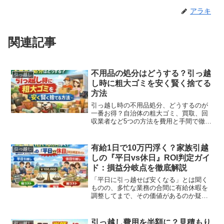
アラキ
関連記事
不用品の処分はどうする？引っ越
引っ越し
し時に粗大ゴミを安く賢く捨てる
方法
引っ越し時の不用品処分、どうするのが
一番お得？自治体の粗大ゴミ、買取、回
収業者など5つの方法を費用と手間で徹底
比較。「無料で回収」の危険性や、家電
リサイクル法の対象品目を安く賢く捨て
る裏ワザも解説します。
有給1日で10万円浮く？家族引越
引っ越し
しの『平日vs休日』ROI判定ガイ
ド：損益分岐点を徹底解説
「平日に引っ越せば安くなる」とは聞く
ものの、多忙な業務の合間に有給休暇を
調整してまで、その価値があるのか疑問
に感じていませんか？特に家族での引越
しは、単身引越しに比べて基本料金が高
額なため、平日と休日の「差額」が家計
引っ越し費用を半額に？見積もり
引っ越し