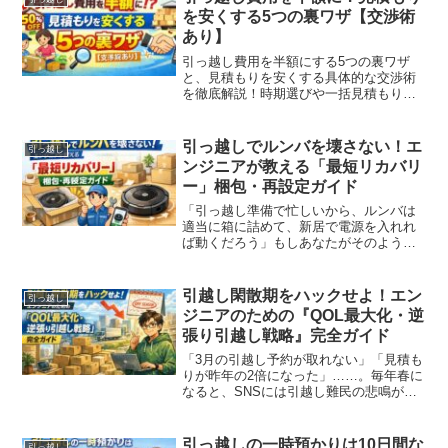
に与えるインパクトは想像...
を安くする5つの裏ワザ【交渉術
あり】
引っ越し費用を半額にする5つの裏ワザ
と、見積もりを安くする具体的な交渉術
を徹底解説！時期選びや一括見積もりの
活用法、営業マンへの即決フレーズな
ど、誰でも実践できる節約テクニックを
紹介します。安く賢く引っ越したい方必
引っ越しでルンバを壊さない！エ
引っ越し
見です。
ンジニアが教える「最短リカバリ
ー」梱包・再設定ガイド
「引っ越し準備で忙しいから、ルンバは
適当に箱に詰めて、新居で電源を入れれ
ば動くだろう」もしあなたがそのように
考えているなら、少しだけ手を止めてく
ださい。ロボット掃除機ルンバは、高度
な光学センサーと精密なマッピングアル
引越し閑散期をハックせよ！エン
引っ越し
ゴリズムを搭載した「自律...
ジニアのための『QOL最大化・逆
張り引越し戦略』完全ガイド
「3月の引越し予約が取れない」「見積も
りが昨年の2倍になった」……。毎年春に
なると、SNSには引越し難民の悲鳴が溢
れかえります。しかし、合理性を重んじ
るエンジニアの皆さん、まだその「非合
理な競争」の中で消耗し続けるつもりで
引っ越しの一時預かりは10日間な
引っ越し