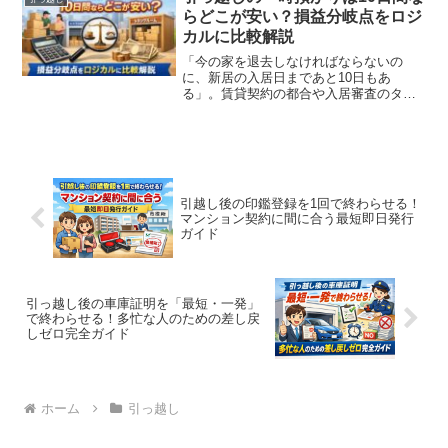
しょうか？結論から...
らどこが安い？損益分岐点をロジ
カルに比較解説
「今の家を退去しなければならないの
に、新居の入居日まであと10日もあ
る」。賃貸契約の都合や入居審査のタイ
ミングで発生する「10日間の空白期間」
は、引っ越しにおいて最も頭を悩ませる
問題の一つです。この期間、家具や家電
をどこに預けるのが正解なの...
引越し後の印鑑登録を1回で終わらせる！
マンション契約に間に合う最短即日発行
ガイド
引っ越し後の車庫証明を「最短・一発」
で終わらせる！多忙な人のための差し戻
しゼロ完全ガイド
ホーム
引っ越し