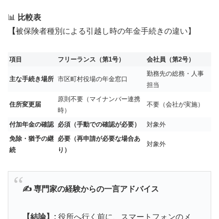
📊
比較表
【
被保険者種別による引越し時の年金手続きの違い】
項目
フリーランス（第1号）
会社員（第2号）
勤務先の総務・人事
主な手続き場所
市区町村役場の年金窓口
担当
原則不要（マイナンバー連携
住所変更届
不要（会社が実施）
時）
付加年金の確認
必須（手動での確認が必要）
対象外
免除・猶予の継
必要（再申請が必要な場合あ
対象外
続
り）
✍️ 専門家の経験からの一言アドバイス
【結論】:
役所へ行く前に、スマートフォンのメ